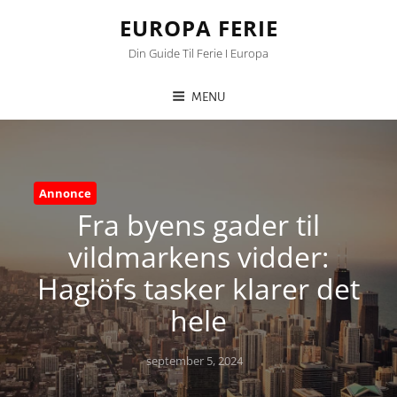
EUROPA FERIE
Din Guide Til Ferie I Europa
MENU
Annonce
Fra byens gader til
vildmarkens vidder:
Haglöfs tasker klarer det
hele
Posted
september 5, 2024
on