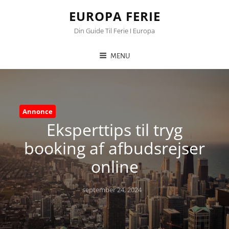
EUROPA FERIE
Din Guide Til Ferie I Europa
MENU
Annonce
Eksperttips til tryg
booking af afbudsrejser
online
Posted
september 24, 2024
on