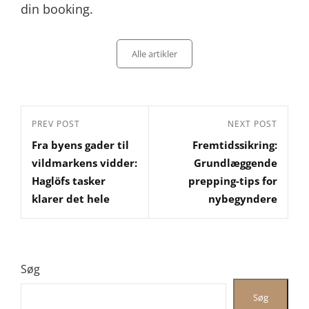
din booking.
Categories
Alle artikler
Indlægsnavigation
Previous
PREV POST
Next
NEXT POST
Fra byens gader til
Fremtidssikring:
Post
Post
vildmarkens vidder:
Grundlæggende
Haglöfs tasker
prepping-tips for
klarer det hele
nybegyndere
Søg
Søg