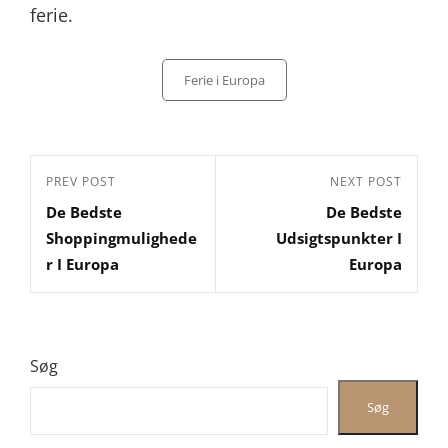
ferie.
Categories
Ferie i Europa
Indlægsnavigation
Previous
PREV POST
Next
NEXT POST
De Bedste
De Bedste
Post
Post
Shoppingmulighede
Udsigtspunkter I
r I Europa
Europa
Søg
Søg