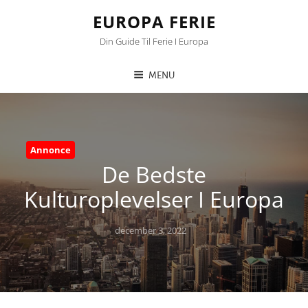
EUROPA FERIE
Din Guide Til Ferie I Europa
MENU
Annonce
De Bedste
Kulturoplevelser I Europa
Posted
december 3, 2022
on