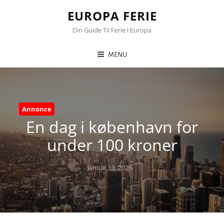
EUROPA FERIE
Din Guide Til Ferie I Europa
MENU
Annonce
En dag i københavn for
under 100 kroner
Posted
januar 19, 2026
on