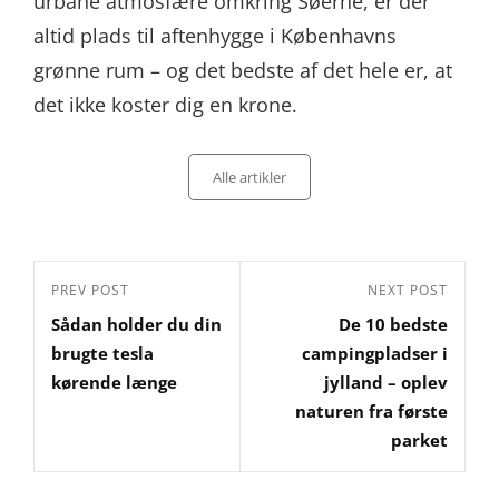
urbane atmosfære omkring Søerne, er der
altid plads til aftenhygge i Københavns
grønne rum – og det bedste af det hele er, at
det ikke koster dig en krone.
Categories
Alle artikler
Indlægsnavigation
Previous
PREV POST
Next
NEXT POST
Sådan holder du din
De 10 bedste
Post
Post
brugte tesla
campingpladser i
kørende længe
jylland – oplev
naturen fra første
parket