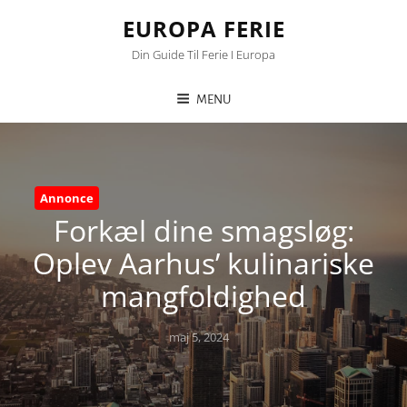
EUROPA FERIE
Din Guide Til Ferie I Europa
MENU
Annonce
Forkæl dine smagsløg:
Oplev Aarhus’ kulinariske
mangfoldighed
Posted
maj 5, 2024
on