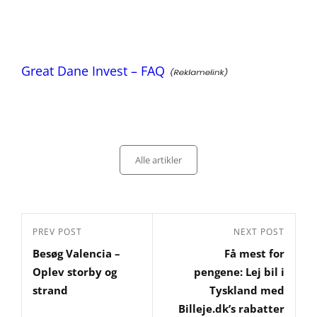
Great Dane Invest – FAQ
Categories
Alle artikler
Indlægsnavigation
Previous
PREV POST
Next
NEXT POST
Besøg Valencia –
Få mest for
Post
Post
Oplev storby og
pengene: Lej bil i
strand
Tyskland med
Billeje.dk’s rabatter