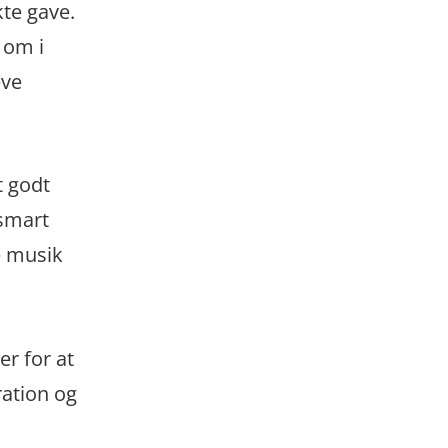
kte gave.
 om i
eve
t godt
 smart
e musik
r for at
ration og