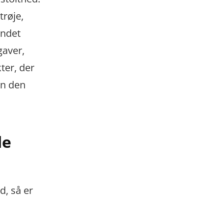
trøje,
andet
gaver,
ter, der
an den
de
d, så er