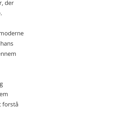
r, der
.
e moderne
 hans
 gennem
g
lem
 forstå