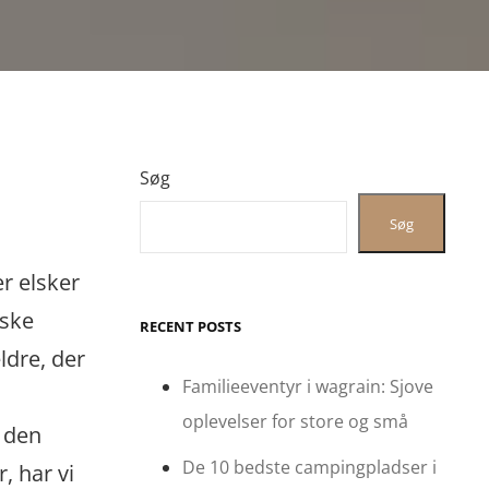
Søg
Søg
r elsker
rske
RECENT POSTS
ldre, der
Familieeventyr i wagrain: Sjove
oplevelser for store og små
l den
De 10 bedste campingpladser i
, har vi