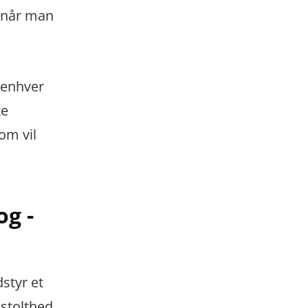
v når man
 enhver
te
som vil
og -
styr et
 stolthed.