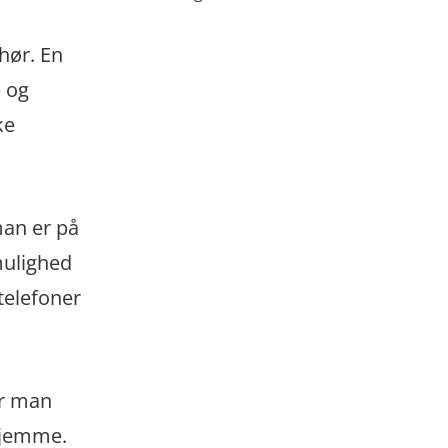
ehør. En
e og
ke
man er på
 mulighed
etelefoner
er man
rhjemme.