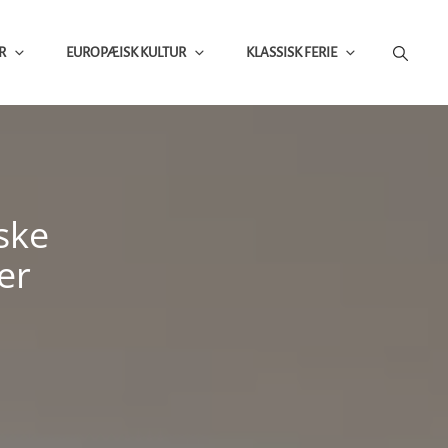
R
EUROPÆISK KULTUR
KLASSISK FERIE
ske
er