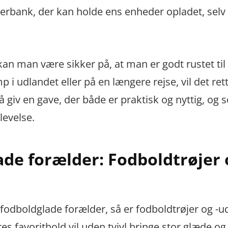
owerbank, der kan holde ens enheder opladet, sel
kan man være sikker på, at man er godt rustet til
i udlandet eller på en længere rejse, vil det ret
å giv en gave, der både er praktisk og nyttig, og 
levelse.
ade forælder: Fodboldtrøjer 
 fodboldglade forælder, så er fodboldtrøjer og -ud
es favorithold vil uden tvivl bringe stor glæde og