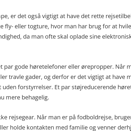
e, er det også vigtigt at have det rette rejsetilb
fly- eller togture, hvor man har brug for at hvil
ndighed, da man ofte skal oplade sine elektronis
et par gode høretelefoner eller ørepropper. Når 
ller travle gader, og derfor er det vigtigt at have
ast uden forstyrrelser. Et par støjreducerende hør
nu mere behagelig.
kke rejsegear. Når man er på fodboldrejse, brug
re eller holde kontakten med familie og venner de